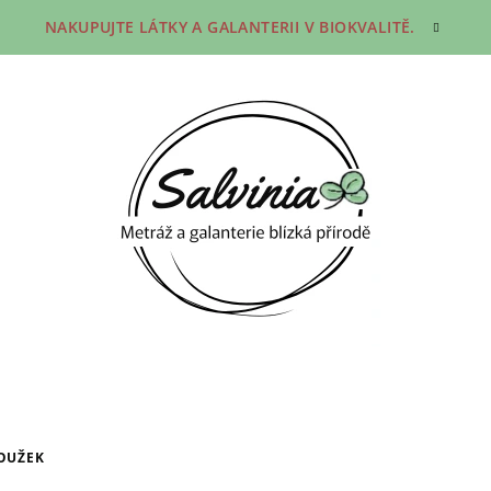
NAKUPUJTE LÁTKY A GALANTERII V BIOKVALITĚ.
OUŽEK