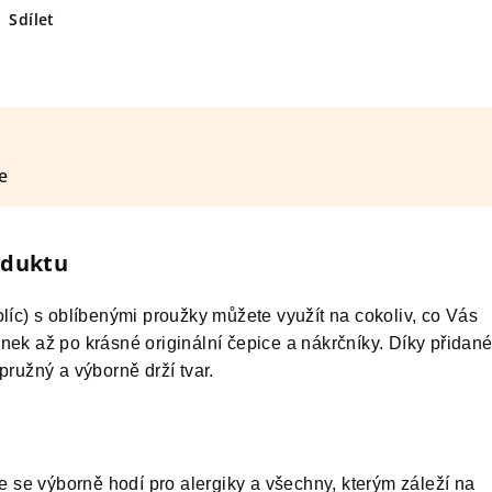
Sdílet
e
oduktu
olíc) s oblíbenými proužky můžete využít na cokoliv, co Vás
nek až po krásné originální čepice a nákrčníky. Díky přida
 pružný a výborně drží tvar.
že se výborně hodí pro alergiky a všechny, kterým záleží na