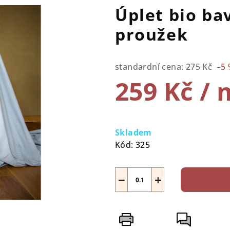
Úplet bio b
proužek
standardní cena:
275 Kč
–5
259 Kč
/ 
Měrná
cena:
Skladem
Kód:
325
−
+