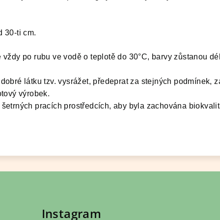
 30-ti cm.
 vždy po rubu ve vodě o teplotě do 30°C, barvy zůstanou dé
átku tzv. vysrážet, předeprat za stejných podmínek, z
otový výrobek.
h pracích prostředcích, aby byla zachována biokvalit
Instagram