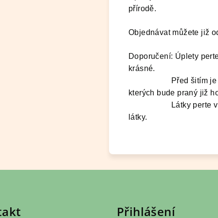
přírodě.
Objednávat můžete již od
Doporučení: Úplety perte
krásné.
Před šitím je dobré l
kterých bude praný již h
Látky perte v šetrnýc
látky.
takt
Přihlášení