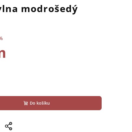
avlna modrošedý
 %
m
Do košíku