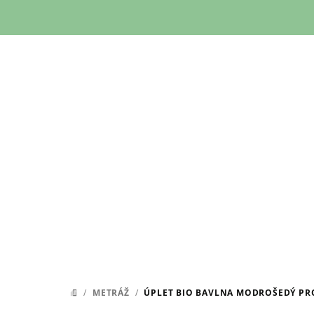
Přejít
na
obsah
/
METRÁŽ
/
ÚPLET BIO BAVLNA MODROŠEDÝ PR
DOMŮ