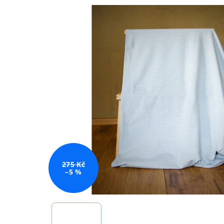
275 Kč
–5 %