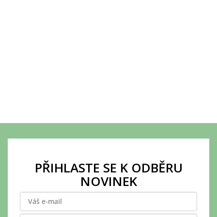
Z
á
p
PŘIHLASTE SE K ODBĚRU
a
NOVINEK
t
í