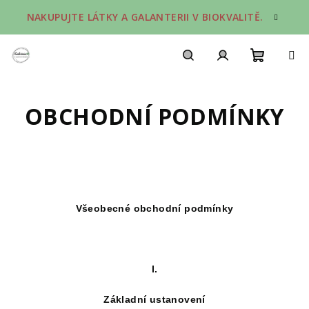
Přejít
NAKUPUJTE LÁTKY A GALANTERII V BIOKVALITĚ.
na
obsah
Nákupn
Hledat
Přihlášení
OBCHODNÍ PODMÍNKY
košík
Všeobecné obchodní podmínky
I.
Základní ustanovení