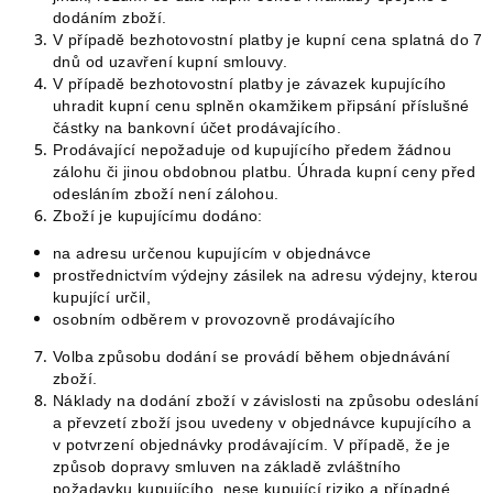
dodáním zboží.
V případě bezhotovostní platby je kupní cena splatná do 7
dnů od uzavření kupní smlouvy.
V případě bezhotovostní platby je závazek kupujícího
uhradit kupní cenu splněn okamžikem připsání příslušné
částky na bankovní účet prodávajícího.
Prodávající nepožaduje od kupujícího předem žádnou
zálohu či jinou obdobnou platbu. Úhrada kupní ceny před
odesláním zboží není zálohou.
Zboží je kupujícímu dodáno:
na adresu určenou kupujícím v objednávce
prostřednictvím výdejny zásilek na adresu výdejny, kterou
kupující určil,
osobním odběrem v provozovně prodávajícího
Volba způsobu dodání se provádí během objednávání
zboží.
Náklady na dodání zboží v závislosti na způsobu odeslání
a převzetí zboží jsou uvedeny v objednávce kupujícího a
v potvrzení objednávky prodávajícím. V případě, že je
způsob dopravy smluven na základě zvláštního
požadavku kupujícího, nese kupující riziko a případné