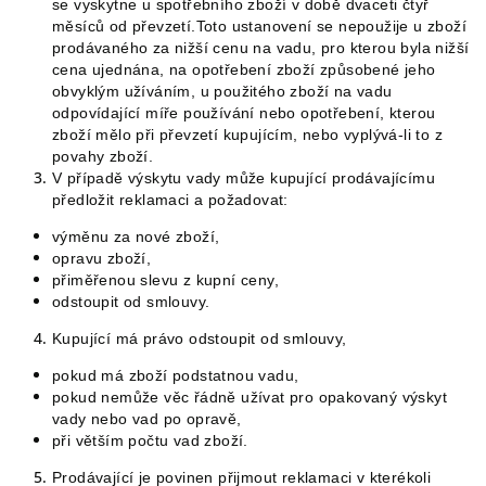
se vyskytne u spotřebního zboží v době dvaceti čtyř
měsíců od převzetí.Toto ustanovení se nepoužije u zboží
prodávaného za nižší cenu na vadu, pro kterou byla nižší
cena ujednána, na opotřebení zboží způsobené jeho
obvyklým užíváním, u použitého zboží na vadu
odpovídající míře používání nebo opotřebení, kterou
zboží mělo při převzetí kupujícím, nebo vyplývá-li to z
povahy zboží.
V případě výskytu vady může kupující prodávajícímu
předložit reklamaci a požadovat:
výměnu za nové zboží,
opravu zboží,
přiměřenou slevu z kupní ceny,
odstoupit od smlouvy.
Kupující má právo odstoupit od smlouvy,
pokud má zboží podstatnou vadu,
pokud nemůže věc řádně užívat pro opakovaný výskyt
vady nebo vad po opravě,
při větším počtu vad zboží.
Prodávající je povinen přijmout reklamaci v kterékoli