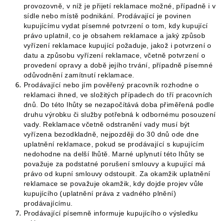
provozovně, v níž je přijetí reklamace možné, případně i v
sídle nebo místě podnikání. Prodávající je povinen
kupujícímu vydat písemné potvrzení o tom, kdy kupující
právo uplatnil, co je obsahem reklamace a jaký způsob
vyřízení reklamace kupující požaduje, jakož i potvrzení o
datu a způsobu vyřízení reklamace, včetně potvrzení o
provedení opravy a době jejího trvání, případně písemné
odůvodnění zamítnutí reklamace.
Prodávající nebo jím pověřený pracovník rozhodne o
reklamaci ihned, ve složitých případech do tří pracovních
dnů. Do této lhůty se nezapočítává doba přiměřená podle
druhu výrobku či služby potřebná k odbornému posouzení
vady. Reklamace včetně odstranění vady musí být
vyřízena bezodkladně, nejpozději do 30 dnů ode dne
uplatnění reklamace, pokud se prodávající s kupujícím
nedohodne na delší lhůtě. Marné uplynutí této lhůty se
považuje za podstatné porušení smlouvy a kupující má
právo od kupní smlouvy odstoupit. Za okamžik uplatnění
reklamace se považuje okamžik, kdy dojde projev vůle
kupujícího (uplatnění práva z vadného plnění)
prodávajícímu.
Prodávající písemně informuje kupujícího o výsledku