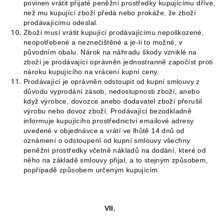
povinen vrátit přijaté peněžní prostředky kupujícímu dříve,
než mu kupující zboží předá nebo prokáže, že zboží
prodávajícímu odeslal.
Zboží musí vrátit kupující prodávajícímu nepoškozené,
neopotřebené a neznečištěné a je-li to možné, v
původním obalu. Nárok na náhradu škody vzniklé na
zboží je prodávající oprávněn jednostranně započíst proti
nároku kupujícího na vrácení kupní ceny.
Prodávající je oprávněn odstoupit od kupní smlouvy z
důvodu vyprodání zásob, nedostupnosti zboží, anebo
když výrobce, dovozce anebo dodavatel zboží přerušil
výrobu nebo dovoz zboží. Prodávající bezodkladně
informuje kupujícího prostřednictví emailové adresy
uvedené v objednávce a vrátí ve lhůtě 14 dnů od
oznámení o odstoupení od kupní smlouvy všechny
peněžní prostředky včetně nákladů na dodání, které od
něho na základě smlouvy přijal, a to stejným způsobem,
popřípadě způsobem určeným kupujícím.
VII.