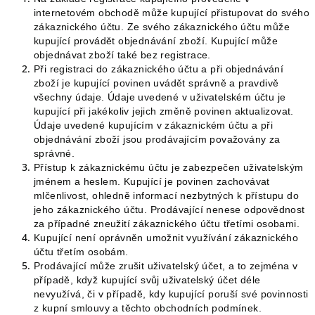
internetovém obchodě může kupující přistupovat do svého
zákaznického účtu. Ze svého zákaznického účtu může
kupující provádět objednávání zboží. Kupující může
objednávat zboží také bez registrace.
Při registraci do zákaznického účtu a při objednávání
zboží je kupující povinen uvádět správně a pravdivě
všechny údaje. Údaje uvedené v uživatelském účtu je
kupující při jakékoliv jejich změně povinen aktualizovat.
Údaje uvedené kupujícím v zákaznickém účtu a při
objednávání zboží jsou prodávajícím považovány za
správné.
Přístup k zákaznickému účtu je zabezpečen uživatelským
jménem a heslem. Kupující je povinen zachovávat
mlčenlivost, ohledně informací nezbytných k přístupu do
jeho zákaznického účtu. Prodávající nenese odpovědnost
za případné zneužití zákaznického účtu třetími osobami.
Kupující není oprávněn umožnit využívání zákaznického
účtu třetím osobám.
Prodávající může zrušit uživatelský účet, a to zejména v
případě, když kupující svůj uživatelský účet déle
nevyužívá, či v případě, kdy kupující poruší své povinnosti
z kupní smlouvy a těchto obchodních podmínek.