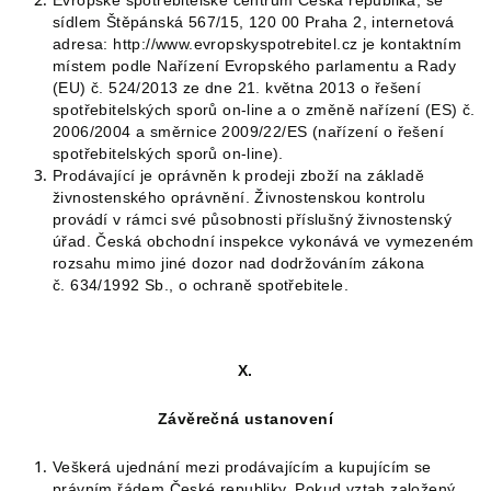
Evropské spotřebitelské centrum Česká republika, se
sídlem Štěpánská 567/15, 120 00 Praha 2, internetová
adresa: http://www.evropskyspotrebitel.cz je kontaktním
místem podle Nařízení Evropského parlamentu a Rady
(EU) č. 524/2013 ze dne 21. května 2013 o řešení
spotřebitelských sporů on-line a o změně nařízení (ES) č.
2006/2004 a směrnice 2009/22/ES (nařízení o řešení
spotřebitelských sporů on-line).
Prodávající je oprávněn k prodeji zboží na základě
živnostenského oprávnění. Živnostenskou kontrolu
provádí v rámci své působnosti příslušný živnostenský
úřad. Česká obchodní inspekce vykonává ve vymezeném
rozsahu mimo jiné dozor nad dodržováním zákona
č. 634/1992 Sb., o ochraně spotřebitele.
X.
Závěrečná ustanovení
Veškerá ujednání mezi prodávajícím a kupujícím se
právním řádem České republiky. Pokud vztah založený