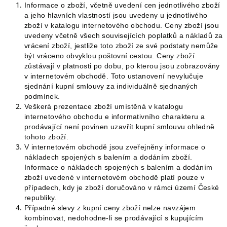
Informace o zboží, včetně uvedení cen jednotlivého zboží
a jeho hlavních vlastností jsou uvedeny u jednotlivého
zboží v katalogu internetového obchodu. Ceny zboží jsou
uvedeny včetně všech souvisejících poplatků a nákladů za
vrácení zboží, jestliže toto zboží ze své podstaty nemůže
být vráceno obvyklou poštovní cestou. Ceny zboží
zůstávají v platnosti po dobu, po kterou jsou zobrazovány
v internetovém obchodě. Toto ustanovení nevylučuje
sjednání kupní smlouvy za individuálně sjednaných
podmínek.
Veškerá prezentace zboží umístěná v katalogu
internetového obchodu e informativního charakteru a
prodávající není povinen uzavřít kupní smlouvu ohledně
tohoto zboží.
V internetovém obchodě jsou zveřejněny informace o
nákladech spojených s balením a dodáním zboží.
Informace o nákladech spojených s balením a dodáním
zboží uvedené v internetovém obchodě platí pouze v
případech, kdy je zboží doručováno v rámci území České
republiky.
Případné slevy z kupní ceny zboží nelze navzájem
kombinovat, nedohodne-li se prodávající s kupujícím