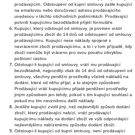
prodávajícím. Odstoupení od kupní smlouvy zašle kupující
na emailovou nebo doručovací adresu prodávajícího
uvedenou v těchto obchodních podmínkách. Prodávající
potvrdí kupujícímu bezodkladně přijetí formuláře.
Kupující, který odstoupil od smlouvy, je povinen vrátit
prodávajícímu zboží do 14 dnů od odstoupení od smlouvy
prodávajícímu. Kupující nese náklady spojené s
navrácením zboží prodávajícímu, a to i v tom případě, kdy
zboží nemůže být vráceno pro svou povahu obvyklou
poštovní cestou.
Odstoupí-li kupující od smlouvy, vrátí mu prodávající
bezodkladně, nejpozději však do 14 dnů od odstoupení od
smlouvy, všechny peněžní prostředky včetně nákladů na
dodání, které od něho přijal, a to stejným způsobem.
Prodávající vrátí kupujícímu přijaté peněžení prostředky
jiným způsobem jen tehdy, pokud s tím kupující souhlasí a
pokud mu tím nevzniknou další náklady.
Jestliže kupující zvolil jiný, než nejlevnější způsob dodání
zboží, který prodávající nabízí, vrátí prodávající
kupujícímu náklady na dodání zboží ve výši odpovídající
nejlevnějšímu nabízenému způsobu dodání zboží.
Odstoupí-li kupující od kupní smlouvy, není prodávající