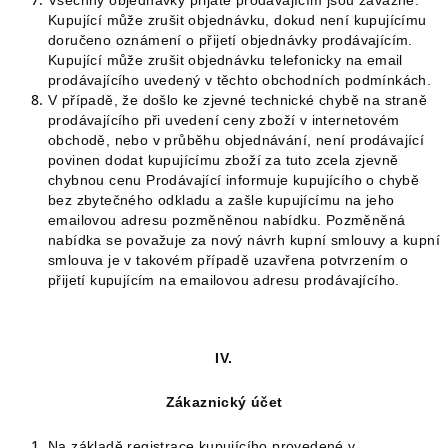
Všechny objednávky přijaté prodávajícím jsou závazné.
Kupující může zrušit objednávku, dokud není kupujícímu
doručeno oznámení o přijetí objednávky prodávajícím.
Kupující může zrušit objednávku telefonicky na email
prodávajícího uvedený v těchto obchodních podmínkách.
V případě, že došlo ke zjevné technické chybě na straně
prodávajícího při uvedení ceny zboží v internetovém
obchodě, nebo v průběhu objednávání, není prodávající
povinen dodat kupujícímu zboží za tuto zcela zjevně
chybnou cenu Prodávající informuje kupujícího o chybě
bez zbytečného odkladu a zašle kupujícímu na jeho
emailovou adresu pozměněnou nabídku. Pozměněná
nabídka se považuje za nový návrh kupní smlouvy a kupní
smlouva je v takovém případě uzavřena potvrzením o
přijetí kupujícím na emailovou adresu prodávajícího.
IV.
Zákaznický účet
Na základě registrace kupujícího provedené v