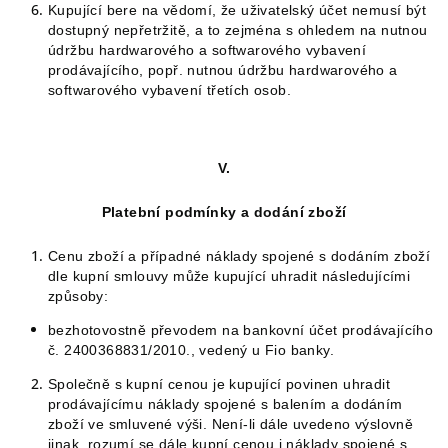
Kupující bere na vědomí, že uživatelský účet nemusí být
dostupný nepřetržitě, a to zejména s ohledem na nutnou
údržbu hardwarového a softwarového vybavení
prodávajícího, popř. nutnou údržbu hardwarového a
softwarového vybavení třetích osob.
V.
Platební podmínky a dodání zboží
Cenu zboží a případné náklady spojené s dodáním zboží
dle kupní smlouvy může kupující uhradit následujícími
způsoby:
bezhotovostně převodem na bankovní účet prodávajícího
č. 2400368831/2010., vedený u Fio banky.
Společně s kupní cenou je kupující povinen uhradit
prodávajícímu náklady spojené s balením a dodáním
zboží ve smluvené výši. Není-li dále uvedeno výslovně
jinak, rozumí se dále kupní cenou i náklady spojené s