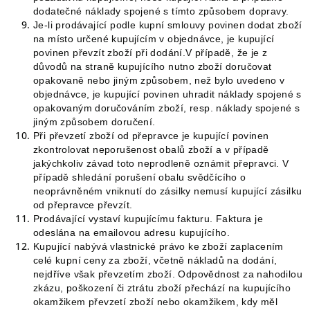
dodatečné náklady spojené s tímto způsobem dopravy.
Je-li prodávající podle kupní smlouvy povinen dodat zboží
na místo určené kupujícím v objednávce, je kupující
povinen převzít zboží při dodání.V případě, že je z
důvodů na straně kupujícího nutno zboží doručovat
opakovaně nebo jiným způsobem, než bylo uvedeno v
objednávce, je kupující povinen uhradit náklady spojené s
opakovaným doručováním zboží, resp. náklady spojené s
jiným způsobem doručení.
Při převzetí zboží od přepravce je kupující povinen
zkontrolovat neporušenost obalů zboží a v případě
jakýchkoliv závad toto neprodleně oznámit přepravci. V
případě shledání porušení obalu svědčícího o
neoprávněném vniknutí do zásilky nemusí kupující zásilku
od přepravce převzít.
Prodávající vystaví kupujícímu fakturu. Faktura je
odeslána na emailovou adresu kupujícího.
Kupující nabývá vlastnické právo ke zboží zaplacením
celé kupní ceny za zboží, včetně nákladů na dodání,
nejdříve však převzetím zboží. Odpovědnost za nahodilou
zkázu, poškození či ztrátu zboží přechází na kupujícího
okamžikem převzetí zboží nebo okamžikem, kdy měl