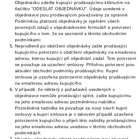
Objednávku odešle kupující prodávajícímu kliknutím na
tlačítko "ODESLAT OBJEDNÁVKU". Údaje uvedené v
objednávce jsou prodávajícím považovány za správné.
Podmínkou platnosti objednávky je vyplnění všech
povinných údajů v objednávkovém formuláři a potvrzení
kupujícího o tom, že se seznámil s těmito obchodními
podmínkami.
Neprodleně po obdržení objednávky zašle prodávající
kupujícímu potvrzení o obdržení objednávky na emailovou
adresu, kterou kupující při objednání zadal. Toto potvrzení
se považuje za uzavření smlouvy. Přílohou potvrzení jsou
aktuální obchodní podmínky prodávajícího. Kupní
smlouva je uzavřena potvrzením objednávky prodávajícím
na emailovou adresu kupujícího.
V případě, že některý z požadavků uvedených v
objednávce nemůže prodávající splnit, zašle kupujícímu
na jeho emailovou adresu pozměněnou nabídku.
Pozměněná nabídka se považuje za nový návrh kupní
smlouvy a kupní smlouva je v takovém případě uzavřena
potvrzením kupujícího o přijetí této nabídky prodávajícímu
na jeho emailovou adresu uvedenu v těchto obchodních
podmínkách.