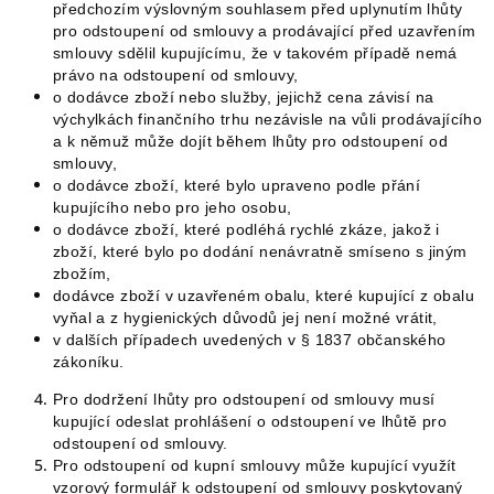
předchozím výslovným souhlasem před uplynutím lhůty
pro odstoupení od smlouvy a prodávající před uzavřením
smlouvy sdělil kupujícímu, že v takovém případě nemá
právo na odstoupení od smlouvy,
o dodávce zboží nebo služby, jejichž cena závisí na
výchylkách finančního trhu nezávisle na vůli prodávajícího
a k němuž může dojít během lhůty pro odstoupení od
smlouvy,
o dodávce zboží, které bylo upraveno podle přání
kupujícího nebo pro jeho osobu,
o dodávce zboží, které podléhá rychlé zkáze, jakož i
zboží, které bylo po dodání nenávratně smíseno s jiným
zbožím,
dodávce zboží v uzavřeném obalu, které kupující z obalu
vyňal a z hygienických důvodů jej není možné vrátit,
v dalších případech uvedených v § 1837 občanského
zákoníku.
Pro dodržení lhůty pro odstoupení od smlouvy musí
kupující odeslat prohlášení o odstoupení ve lhůtě pro
odstoupení od smlouvy.
Pro odstoupení od kupní smlouvy může kupující využít
vzorový formulář k odstoupení od smlouvy poskytovaný