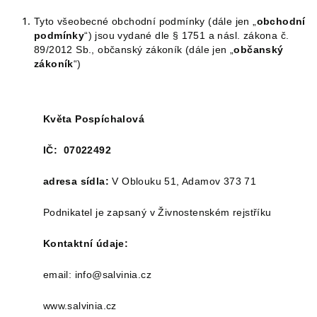
Tyto všeobecné obchodní podmínky (dále jen „
obchodní
podmínky
“) jsou vydané dle § 1751 a násl. zákona č.
89/2012 Sb., občanský zákoník (dále jen „
občanský
zákoník
“)
Květa Pospíchalová
IČ: 07022492
adresa sídla:
V Oblouku 51, Adamov 373 71
Podnikatel je zapsaný v Živnostenském rejstříku
Kontaktní údaje:
email: info@salvinia.cz
www.salvinia.cz