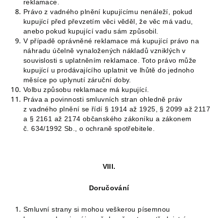
reklamace.
Právo z vadného plnění kupujícímu nenáleží, pokud
kupující před převzetím věci věděl, že věc má vadu,
anebo pokud kupující vadu sám způsobil.
V případě oprávněné reklamace má kupující právo na
náhradu účelně vynaložených nákladů vzniklých v
souvislosti s uplatněním reklamace. Toto právo může
kupující u prodávajícího uplatnit ve lhůtě do jednoho
měsíce po uplynutí záruční doby.
Volbu způsobu reklamace má kupující.
Práva a povinnosti smluvních stran ohledně práv
z vadného plnění se řídí § 1914 až 1925, § 2099 až 2117
a § 2161 až 2174 občanského zákoníku a zákonem
č. 634/1992 Sb., o ochraně spotřebitele.
VIII.
Doručování
Smluvní strany si mohou veškerou písemnou