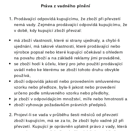
Práva z vadného plnění
Prodávající odpovídá kupujícímu, že zboží při převzetí
nemá vady. Zejména prodávající odpovídá kupujícímu, že
v době, kdy kupující zboží převzal:
má zboží vlastnosti, které si strany ujednaly, a chybí-li
ujednání, má takové vlastnosti, které prodávající nebo
výrobce popsal nebo které kupující očekával s ohledem
na povahu zboží a na základě reklamy jimi prováděné,
se zboží hodí k účelu, který pro jeho použití prodávající
uvádí nebo ke kterému se zboží tohoto druhu obvykle
používá,
zboží odpovídá jakostí nebo provedením smluvenému
vzorku nebo předloze, byla-li jakost nebo provedení
určeno podle smluveného vzorku nebo předlohy,
je zboží v odpovídajícím množství, míře nebo hmotnosti a
zboží vyhovuje požadavkům právních předpisů.
Projeví-li se vada v průběhu šesti měsíců od převzetí
zboží kupujícím, má se za to, že zboží bylo vadné již při
převzetí. Kupující je oprávněn uplatnit právo z vady, která