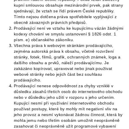
kupní smlouvou obsahuje mezinárodní prvek, pak strany
sjednávají, že vztah se řídí právem České republiky.
Tímto nejsou dotčena práva spotřebitele vyplývající z
obecně závazných právních předpisů.
Prodávající není ve vztahu ke kupujícímu vázán žádnými
kodexy chování ve smyslu ustanovení § 1826 odst. 1
písm. e) občanského zákoníku.
Všechna práva k webovým stránkám prodávajícího,
zejména autorská práva k obsahu, včetně rozvržení
stránky, fotek, filmů, grafik, ochranných známek, loga a
dalšího obsahu a prvků, náleží prodávajícímu. Je
zakázáno kopírovat, upravovat nebo jinak používat
webové stránky nebo jejich část bez souhlasu
prodávajícího.
Prodávající nenese odpovědnost za chyby vzniklé v
důsledku zásahů třetích osob do internetového obchodu
nebo v důsledku jeho užití v rozporu s jeho určením.
Kupující nesmí při využívání internetového obchodu
používat postupy, které by mohly mít negativní vliv na
jeho provoz a nesmí vykonávat žádnou činnost, která by
mohla jemu nebo třetím osobám umožnit neoprávněně
zasahovat či neoprávněně užít programové vybavení