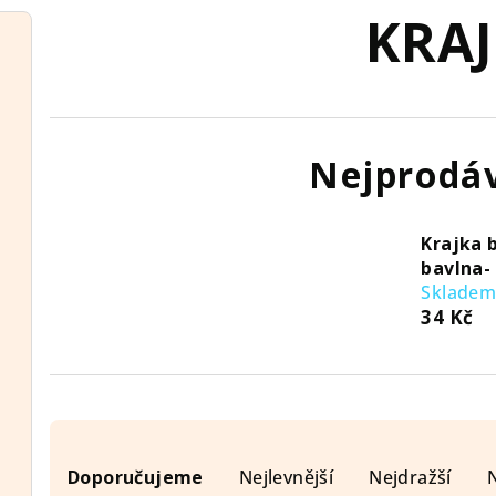
KRA
Nejprodáv
Krajka 
bavlna-
Sklade
34 Kč
Ř
Doporučujeme
Nejlevnější
Nejdražší
a