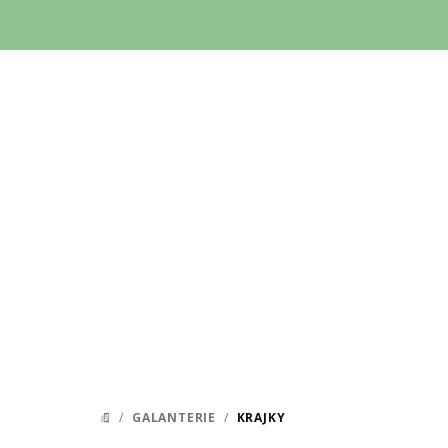
Přejít
na
obsah
/
GALANTERIE
/
KRAJKY
DOMŮ