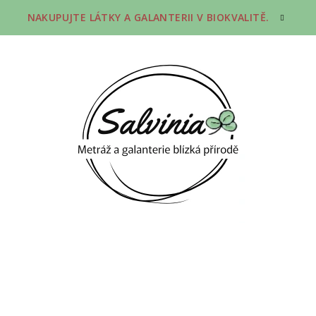
NAKUPUJTE LÁTKY A GALANTERII V BIOKVALITĚ.