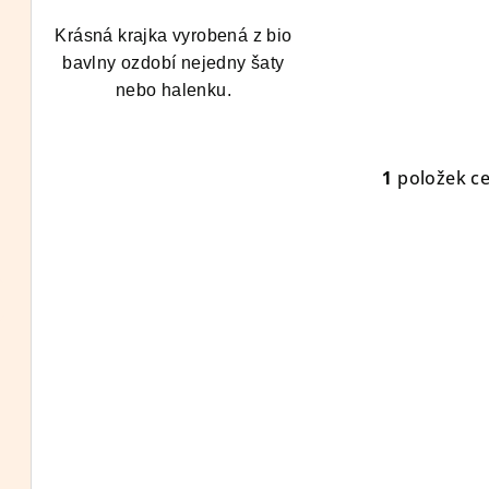
ů
t
Krásná krajka vyrobená z bio
ů
bavlny ozdobí nejedny šaty
nebo halenku.
1
položek c
O
v
l
á
d
a
c
í
p
r