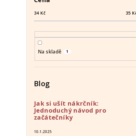
34
Kč
35
K
Na skladě
1
Blog
Jak si ušít nákrčník:
Jednoduchý návod pro
začátečníky
10.1.2025