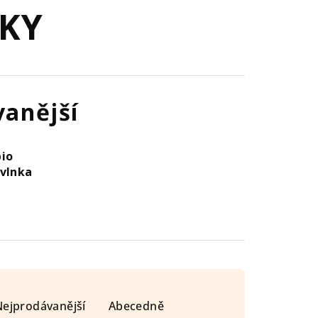
JKY
anější
bio
 vlnka
m
Nejprodávanější
Abecedně