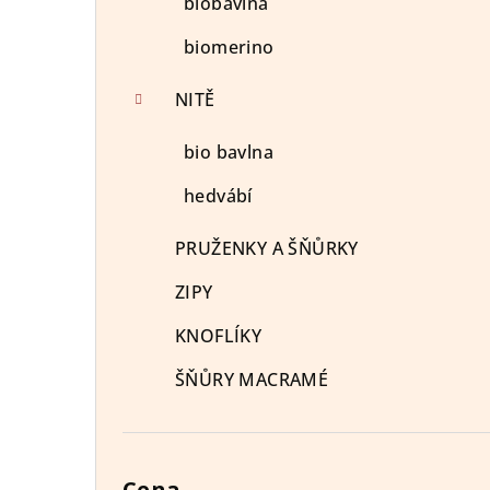
biobavlna
biomerino
NITĚ
bio bavlna
hedvábí
PRUŽENKY A ŠŇŮRKY
ZIPY
KNOFLÍKY
ŠŇŮRY MACRAMÉ
Cena