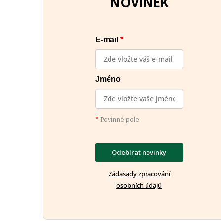
NOVINEK
E-mail
*
Jméno
*
Povinné pole
Odebírat novinky
Zádasady zpracování
osobních údajů