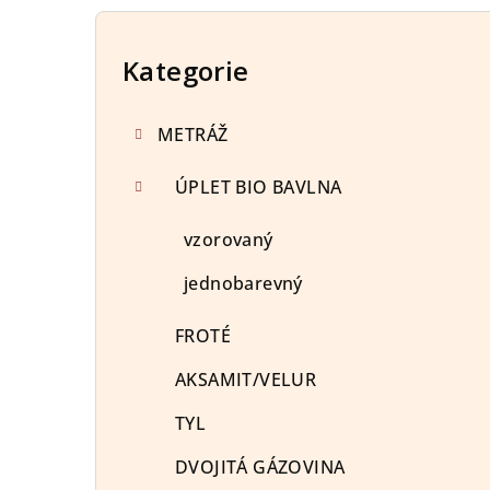
P
o
Kategorie
Přeskočit
kategorie
s
METRÁŽ
t
r
ÚPLET BIO BAVLNA
a
vzorovaný
n
jednobarevný
n
FROTÉ
í
AKSAMIT/VELUR
p
TYL
a
DVOJITÁ GÁZOVINA
n