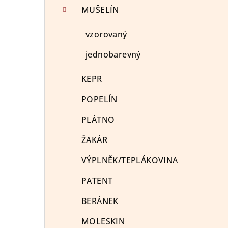
MUŠELÍN
e
l
vzorovaný
jednobarevný
KEPR
POPELÍN
PLÁTNO
ŽAKÁR
VÝPLNĚK/TEPLÁKOVINA
PATENT
BERÁNEK
MOLESKIN