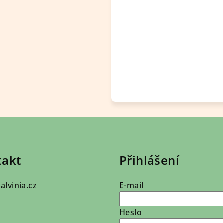
takt
Přihlášení
salvinia.cz
E-mail
Heslo