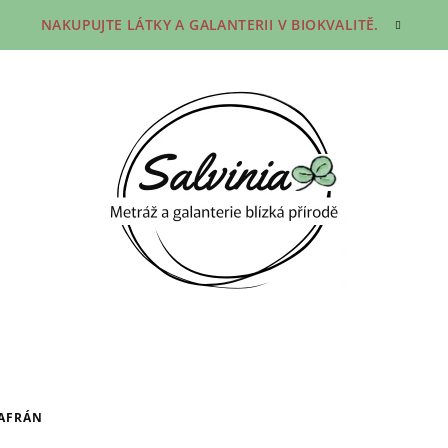
NAKUPUJTE LÁTKY A GALANTERII V BIOKVALITĚ.
ŠAFRÁN