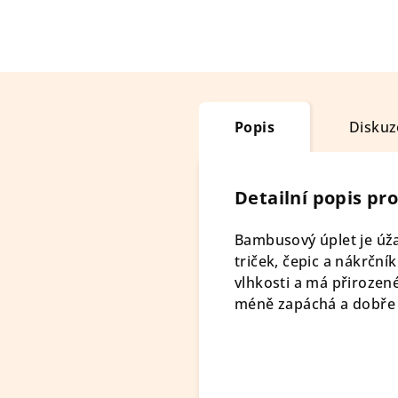
Popis
Diskuz
Detailní popis pr
Bambusový úplet je úž
triček, čepic a nákrčn
vlhkosti a má přirozen
méně zapáchá a dobře 