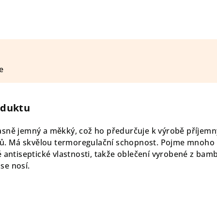
e
oduktu
asně jemný a měkký, což ho předurčuje k výrobě příjem
íků. Má skvělou termoregulační schopnost. Pojme mnoho
é antiseptické vlastnosti, takže oblečení vyrobené z bam
se nosí.