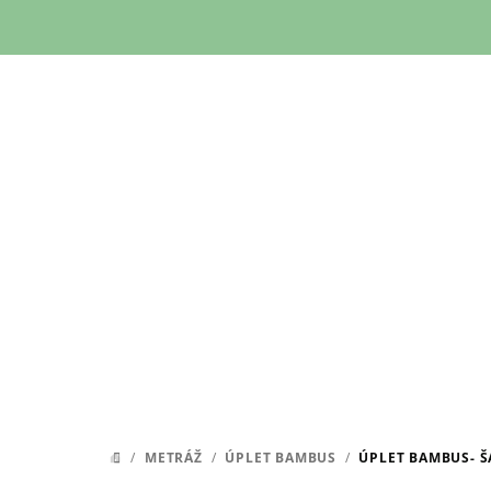
Přejít
na
obsah
/
METRÁŽ
/
ÚPLET BAMBUS
/
ÚPLET BAMBUS- 
DOMŮ