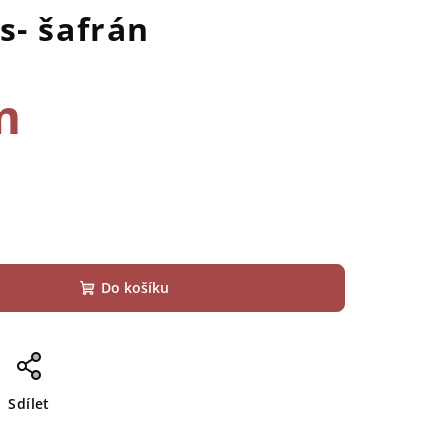
s- šafrán
m
Do košíku
Sdílet