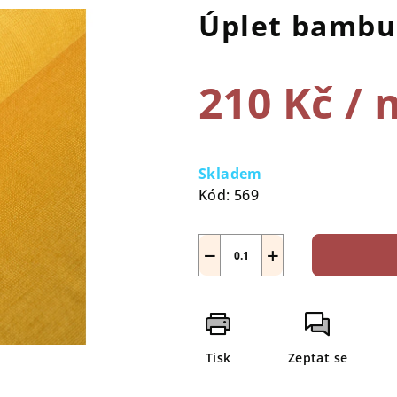
Úplet bambu
210 Kč
/ 
Měrná
cena:
Skladem
Kód:
569
−
+
Tisk
Zeptat se