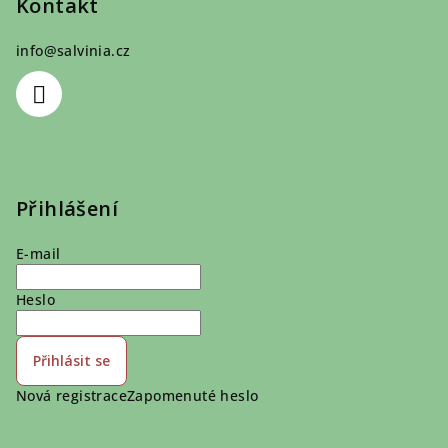
Kontakt
info
@
salvinia.cz
Přihlášení
E-mail
Heslo
Přihlásit se
Nová registrace
Zapomenuté heslo