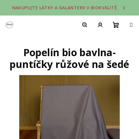
Přejít
NAKUPUJTE LÁTKY A GALANTERII V BIOKVALITĚ.
na
obsah
Nákupn
Hledat
Přihlášení
Popelín bio bavlna-
košík
puntíčky růžové na šedé