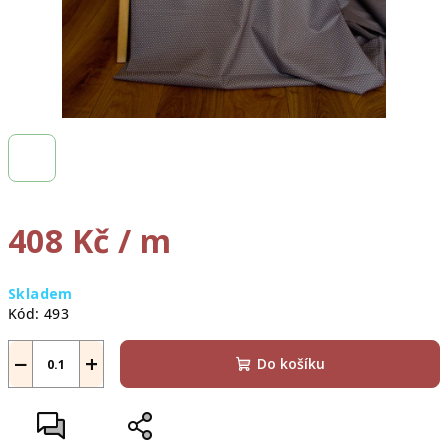
408 Kč
/ m
Měrná
Skladem
cena:
Kód:
493
−
+
Do košíku