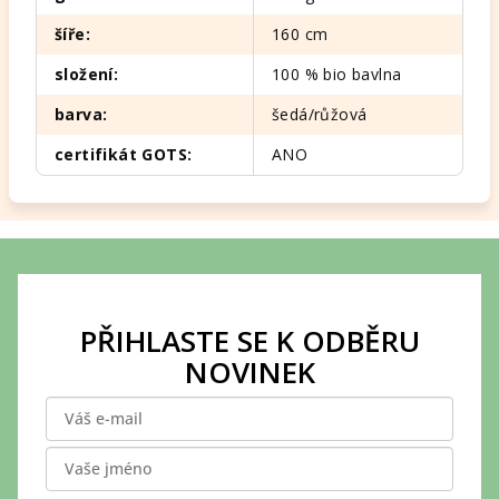
šíře
:
160 cm
složení
:
100 % bio bavlna
barva
:
šedá/růžová
certifikát GOTS
:
ANO
Z
á
p
PŘIHLASTE SE K ODBĚRU
a
NOVINEK
t
í