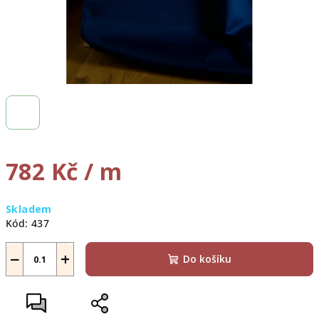
782 Kč
/ m
Měrná
Skladem
cena:
Kód:
437
−
+
Do košíku