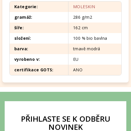
Kategorie
:
MOLESKIN
gramáž
:
286 g/m2
šíře
:
162 cm
složení
:
100 % bio bavlna
barva
:
tmavě modrá
vyrobeno v
:
EU
certifikace GOTS
:
ANO
Z
á
p
PŘIHLASTE SE K ODBĚRU
a
NOVINEK
t