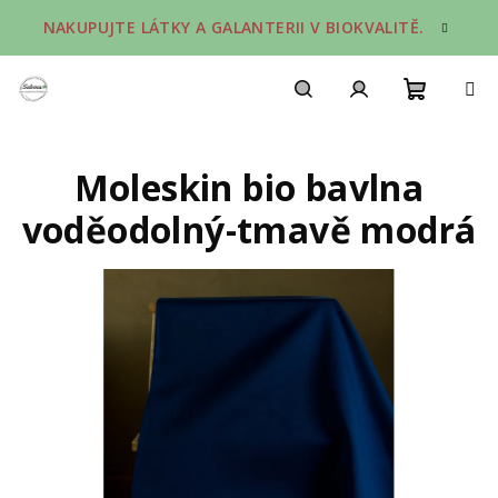
Přejít
NAKUPUJTE LÁTKY A GALANTERII V BIOKVALITĚ.
na
obsah
Nákupn
Hledat
Přihlášení
Moleskin bio bavlna
košík
voděodolný-tmavě modrá